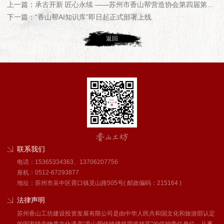
上一篇：承古开新 匠心永续 ——苏州市香山帮营造协会第四届第二次年会...
下一篇：“香山帮AI知识库”即日起正式部署上线
返回
联系我们
电话：15365334363、13706207756
座机：0512-67293877
地址：苏州市吴中区胥口镇灵山路505号
( 邮政编码：215164 )
法律声明
苏州香山工坊建设投资发展有限公司是由中华人民共和国文化和旅游部认定