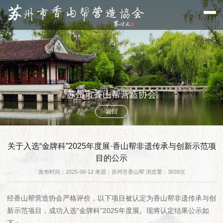
苏州市香山帮营造协会
返回
关于入选“金牌科”2025年度展·香山帮非遗传承与创新示范项
目的公示
发布时间：2025-06-12 来源：苏州市香山帮 浏览量：3039次
经香山帮营造协会严格评价，以下项目被认定为香山帮非遗传承与创
新示范项目，成功入选"金牌科"2025年度展。现将认定结果公示如