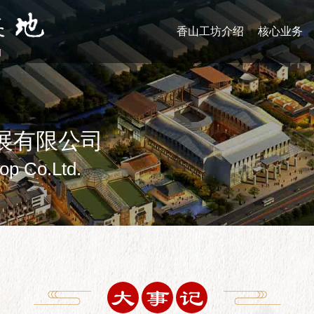
香山工坊介绍
核心业务
展有限公司
p Co.Ltd.
大
事
记